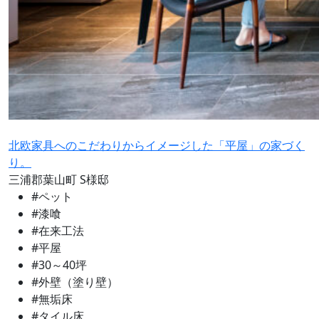
北欧家具へのこだわりからイメージした「平屋」の家づく
り。
三浦郡葉山町
S様邸
#ペット
#漆喰
#在来工法
#平屋
#30～40坪
#外壁（塗り壁）
#無垢床
#タイル床