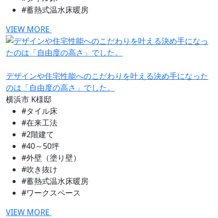
#蓄熱式温水床暖房
VIEW MORE
デザインや住宅性能へのこだわりを叶える決め手になった
のは「自由度の高さ」でした。
横浜市
K様邸
#タイル床
#在来工法
#2階建て
#40～50坪
#外壁（塗り壁）
#吹き抜け
#蓄熱式温水床暖房
#ワークスペース
VIEW MORE