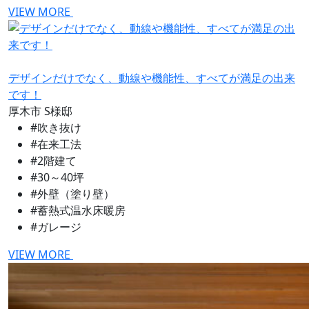
VIEW MORE
デザインだけでなく、動線や機能性、すべてが満足の出来
です！
厚木市
S様邸
#吹き抜け
#在来工法
#2階建て
#30～40坪
#外壁（塗り壁）
#蓄熱式温水床暖房
#ガレージ
VIEW MORE