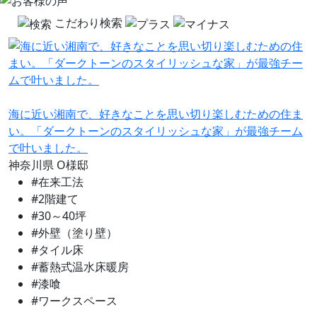
こだわり検索
海に近い湘南で、好きなことを思い切り楽しむための住ま
い。「ダークトーンのスタイリッシュな家」が最強チーム
で叶いました。
神奈川県
O様邸
#在来工法
#2階建て
#30～40坪
#外壁（塗り壁）
#タイル床
#蓄熱式温水床暖房
#漆喰
#ワークスペース