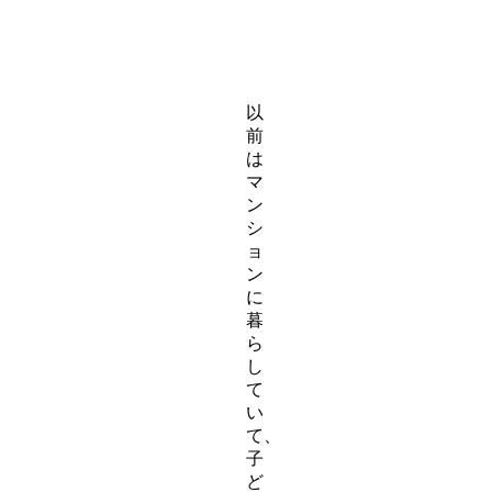
以
前
は
マ
ン
シ
ョ
ン
に
暮
ら
し
て
い
て、
子
ど