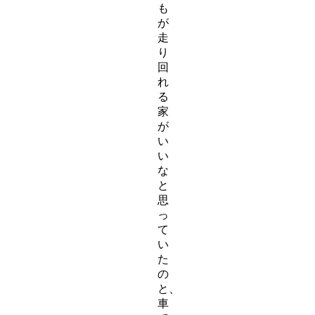
も
が
走
り
回
れ
る
家
が
い
い
な
と
思
っ
て
い
た
の
と、
車