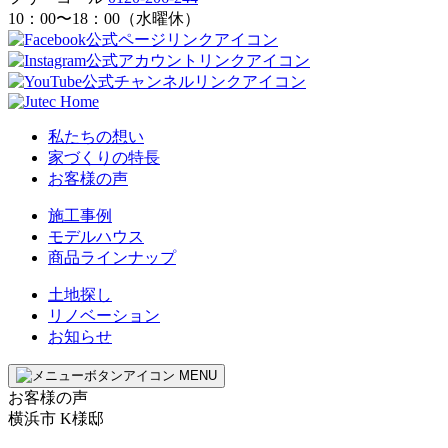
10：00〜18：00（水曜休）
私たちの想い
家づくりの特長
お客様の声
施工事例
モデルハウス
商品ラインナップ
土地探し
リノベーション
お知らせ
MENU
お客様の声
横浜市
K様邸