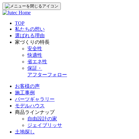
TOP
私たちの想い
選ばれる理由
家づくりの特長
安全性
快適性
省エネ性
保証・
アフターフォロー
お客様の声
施工事例
パーツギャラリー
モデルハウス
商品ラインナップ
自由設計の家
ジェイブリッサ
土地探し