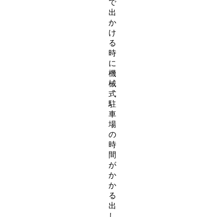
で
出
か
け
る
時
に
機
械
式
駐
車
場
の
時
間
が
か
か
る
出
し