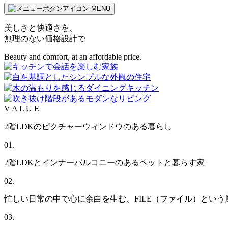
MENU
美しさと快適さを、
無理のない価格設計で
Beauty and comfort, at an affordable price.
V
A
L
U E
2階LDKのピクチャーウィンドウのある暮らし
01.
2階LDKとインナーバルコニーのあるペットと暮らす家
02.
忙しい日常の中で心に余白を生む、FILE（ファイル）とい
03.