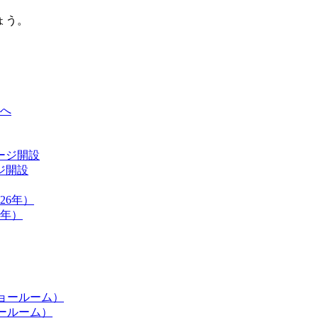
ょう。
ジ開設
6年）
ョールーム）