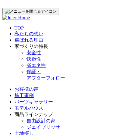
TOP
私たちの想い
選ばれる理由
家づくりの特長
安全性
快適性
省エネ性
保証・
アフターフォロー
お客様の声
施工事例
パーツギャラリー
モデルハウス
商品ラインナップ
自由設計の家
ジェイブリッサ
土地探し