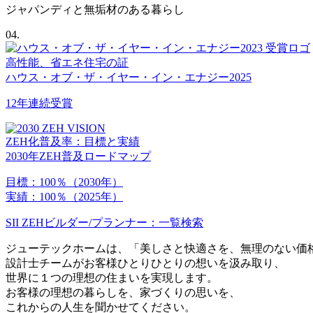
ジャパンディと無垢材のある暮らし
04.
高性能、省エネ住宅の証
ハウス・オブ・ザ・イヤー・イン・エナジー2025
12年連続受賞
ZEH化普及率：目標と実績
2030年ZEH普及ロードマップ
目標：
100％
（2030年）
実績：
100％
（2025年）
SII ZEHビルダー/プランナー：一覧検索
ジューテックホームは、「美しさと快適さを、無理のない価
設計士チームがお客様ひとりひとりの想いを汲み取り、
世界に１つの理想の住まいを実現します。
お客様の理想の暮らしを、家づくりの思いを、
これからの人生を聞かせてください。