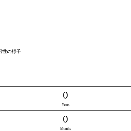
0
Years
0
Months