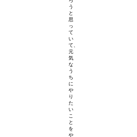
ろ
う
と
思
っ
て
い
て、
元
気
な
う
ち
に
や
り
た
い
こ
と
を
や