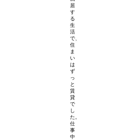
居
す
る
生
活
で、
住
ま
い
は
ず
っ
と
賃
貸
で
し
た。
仕
事
中