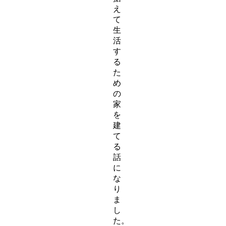
え
て
生
活
す
る
た
め
の
家
を
建
て
る
話
に
な
り
ま
し
た。