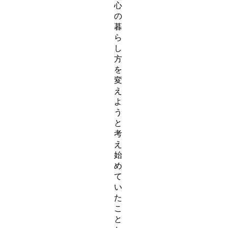
心
の
暮
ら
し
方
を
変
え
よ
う
と
考
え
始
め
て
い
た
こ
と