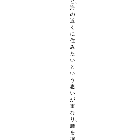
と、
海
の
近
く
に
住
み
た
い
と
い
う
思
い
が
重
な
り、
腰
を
据