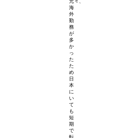
元々、
海
外
勤
務
が
多
か
っ
た
た
め
日
本
に
い
て
も
短
期
で
転