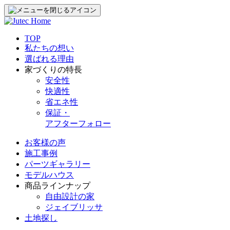
TOP
私たちの想い
選ばれる理由
家づくりの特長
安全性
快適性
省エネ性
保証・
アフターフォロー
お客様の声
施工事例
パーツギャラリー
モデルハウス
商品ラインナップ
自由設計の家
ジェイブリッサ
土地探し