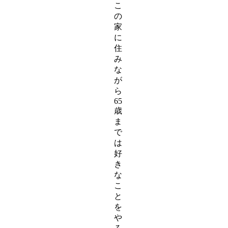
こ
の
家
に
住
み
な
が
ら
65
歳
ま
で
は
好
き
な
こ
と
を
や