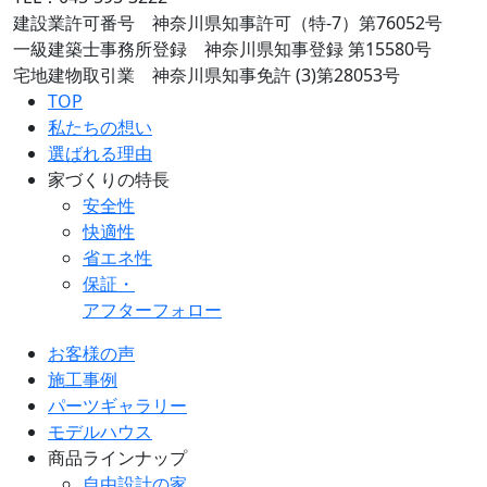
建設業許可番号 神奈川県知事許可（特-7）第76052号
一級建築士事務所登録 神奈川県知事登録 第15580号
宅地建物取引業 神奈川県知事免許 (3)第28053号
TOP
私たちの想い
選ばれる理由
家づくりの特長
安全性
快適性
省エネ性
保証・
アフターフォロー
お客様の声
施工事例
パーツギャラリー
モデルハウス
商品ラインナップ
自由設計の家