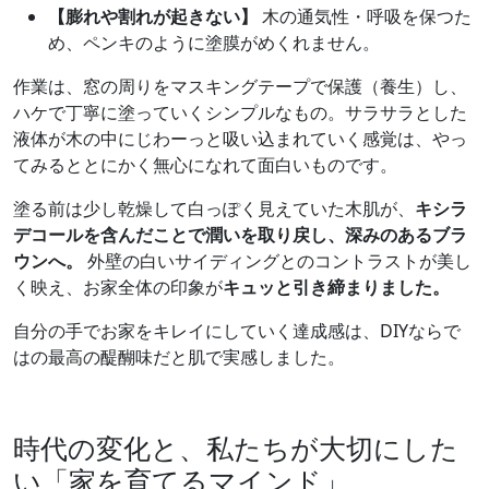
【膨れや割れが起きない】
木の通気性・呼吸を保つた
め、ペンキのように塗膜がめくれません。
作業は、窓の周りをマスキングテープで保護（養生）し、
ハケで丁寧に塗っていくシンプルなもの。サラサラとした
液体が木の中にじわーっと吸い込まれていく感覚は、やっ
てみるととにかく無心になれて面白いものです。
塗る前は少し乾燥して白っぽく見えていた木肌が、
キシラ
デコールを含んだことで潤いを取り戻し、深みのあるブラ
ウンへ。
外壁の白いサイディングとのコントラストが美し
く映え、お家全体の印象が
キュッと引き締まりました。
自分の手でお家をキレイにしていく達成感は、DIYならで
はの最高の醍醐味だと肌で実感しました。
時代の変化と、私たちが大切にした
い「家を育てるマインド」