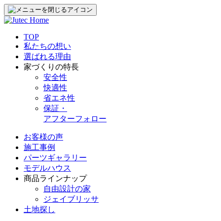
TOP
私たちの想い
選ばれる理由
家づくりの特長
安全性
快適性
省エネ性
保証・
アフターフォロー
お客様の声
施工事例
パーツギャラリー
モデルハウス
商品ラインナップ
自由設計の家
ジェイブリッサ
土地探し