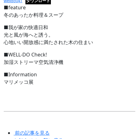
welldo041
ダウンロード
■feature
冬のあったか料理＆スープ
■我が家の快適日和
光と風が海へと誘う。
心地いい開放感に満たされた木の住まい
■WELL-DO Check!
加湿ストリーマ空気清浄機
■Information
マリメッコ展
前の記事を見る