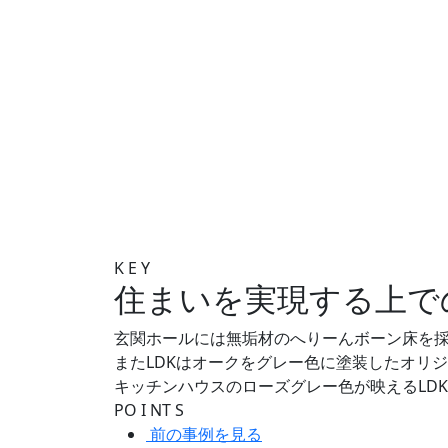
K
E
Y
住まいを実現する上で
玄関ホールには無垢材のへりーんボーン床を
またLDKはオークをグレー色に塗装したオリ
キッチンハウスのローズグレー色が映えるLD
PO
I
NT
S
前の事例を見る