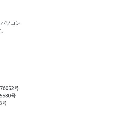
す。
6052号
580号
3号