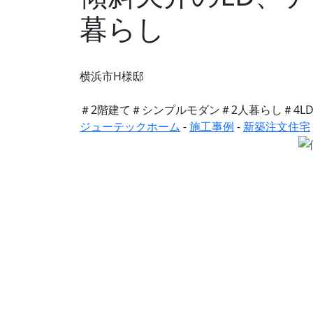
暮らし
横浜市H様邸
＃2階建て
＃シンプルモダン
＃2人暮らし
＃4L
ジューテックホーム
-
施工事例
-
新築注文住宅