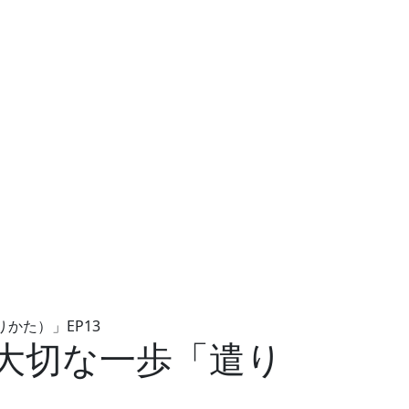
かた）」EP13
大切な一歩「遣り