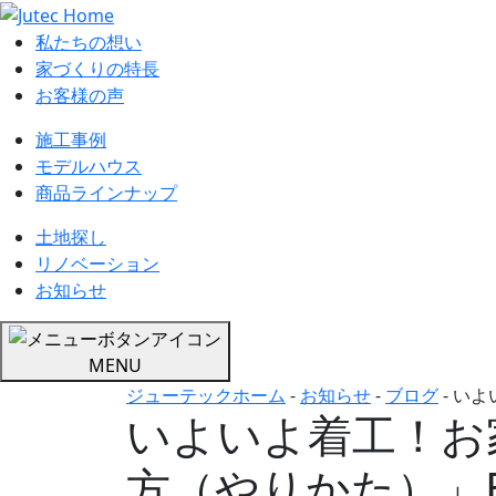
私たちの想い
家づくりの特長
お客様の声
施工事例
モデルハウス
商品ラインナップ
土地探し
リノベーション
お知らせ
MENU
ジューテックホーム
-
お知らせ
-
ブログ
-
いよ
いよいよ着工！お
方（やりかた）」E