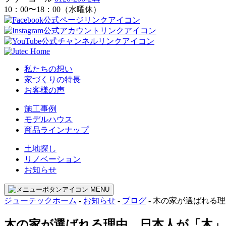
10：00〜18：00（水曜休）
私たちの想い
家づくりの特長
お客様の声
施工事例
モデルハウス
商品ラインナップ
土地探し
リノベーション
お知らせ
MENU
ジューテックホーム
-
お知らせ
-
ブログ
-
木の家が選ばれる理
木の家が選ばれる理由。日本人が「木