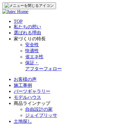
TOP
私たちの想い
選ばれる理由
家づくりの特長
安全性
快適性
省エネ性
保証・
アフターフォロー
お客様の声
施工事例
パーツギャラリー
モデルハウス
商品ラインナップ
自由設計の家
ジェイブリッサ
土地探し