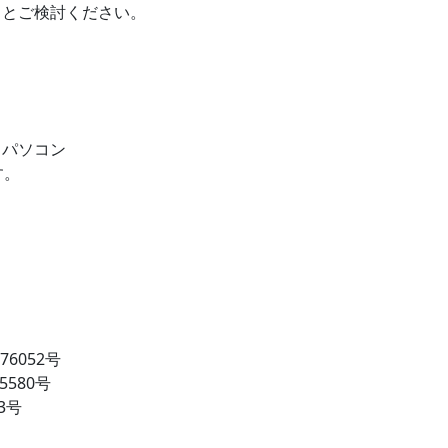
りとご検討ください。
す。
6052号
580号
3号