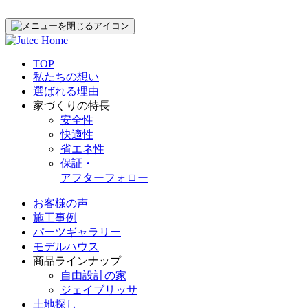
TOP
私たちの想い
選ばれる理由
家づくりの特長
安全性
快適性
省エネ性
保証・
アフターフォロー
お客様の声
施工事例
パーツギャラリー
モデルハウス
商品ラインナップ
自由設計の家
ジェイブリッサ
土地探し